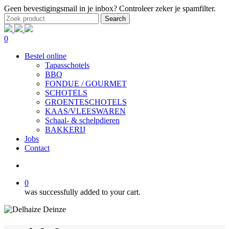
Skip
Geen bevestigingsmail in je inbox? Controleer zeker je spamfilter.
to
Search
main
Close
content
Search
0
Bestel online
Tapasschotels
BBQ
FONDUE / GOURMET
SCHOTELS
GROENTESCHOTELS
KAAS/VLEESWAREN
Schaal- & schelpdieren
BAKKERIJ
Jobs
Contact
search
0
was successfully added to your cart.